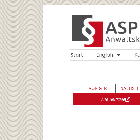
Zum
Inhalt
springen
Start
English
Ka
VORIGER
NÄCHSTE
Alle Beiträge